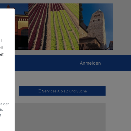
r
en
it
Anmelden
Services A bis Z und Suche
t der
is
s