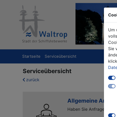
Coo
Um u
voll
Cook
Sie 
ände
Startseite
Serviceübersicht
klic
Date
Serviceübersicht
zurück
Allgemeine Anfra
Haben Sie Anfragen ode