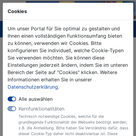
Cookies
Um unser Portal für Sie optimal zu gestalten und
Navigation ein-/ausblenden
Anm
Menü
Ihnen einen vollständigen Funktionsumfang bieten
zu können, verwenden wir Cookies. Bitte
Anforderung von Urkunden aus dem
konfigurieren Sie individuell, welche Cookie-Typen
Lebenspartnerschaftsregister
Sie verwenden möchten. Sie können diese
Einstellungen jederzeit ändern, indem Sie im unteren
Bereich der Seite auf "Cookies" klicken. Weitere
Anmeldung erforderlich
Informationen erhalten Sie in unserer
Dieser Dienst steht ausschließlich natürlichen
Datenschutzerklärung
.
Personen zur Verfügung. Bitte melden Sie sich
mit einem zentralen Nutzerkonto (
BundID
) an.
Alle auswählen
Kernfunktionalitäten
Technisch notwendige Cookies, welche für die
Zur Anmeldung (siehe Hinweise)
grundlegende Funktionalität der Webseite benötigt werden,
z.B. die Anmeldung. Bitte haben Sie Verständnis dafür, dass
dieser Cookie-Typ daher nicht deaktivierbar ist. Diese